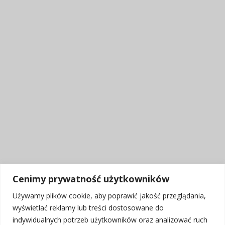
Cenimy prywatność użytkowników
Używamy plików cookie, aby poprawić jakość przeglądania,
Godziny pracy Centrum:
wyświetlać reklamy lub treści dostosowane do
Poniedziałek - Piątek: 10:00 - 20:00
indywidualnych potrzeb użytkowników oraz analizować ruch